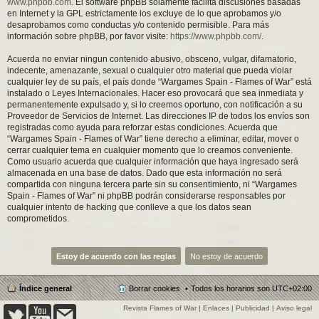
www.phpbb.com
. El software phpBB solamente facilita discusiones basadas
en Internet y la GPL estrictamente los excluye de lo que aprobamos y/o
desaprobamos como conductas y/o contenido permisible. Para más
información sobre phpBB, por favor visite:
https://www.phpbb.com/
.
Acuerda no enviar ningun contenido abusivo, obsceno, vulgar, difamatorio,
indecente, amenazante, sexual o cualquier otro material que pueda violar
cualquier ley de su país, el país donde “Wargames Spain - Flames of War” está
instalado o Leyes Internacionales. Hacer eso provocará que sea inmediata y
permanentemente expulsado y, si lo creemos oportuno, con notificación a su
Proveedor de Servicios de Internet. Las direcciones IP de todos los envíos son
registradas como ayuda para reforzar estas condiciones. Acuerda que
“Wargames Spain - Flames of War” tiene derecho a eliminar, editar, mover o
cerrar cualquier tema en cualquier momento que lo creamos conveniente.
Como usuario acuerda que cualquier información que haya ingresado será
almacenada en una base de datos. Dado que esta información no será
compartida con ninguna tercera parte sin su consentimiento, ni “Wargames
Spain - Flames of War” ni phpBB podrán considerarse responsables por
cualquier intento de hacking que conlleve a que los datos sean
comprometidos.
Índice general
Borrar cookies
Todos los horarios son
UTC+02:00
Revista Flames of War
|
Enlaces
|
Publicidad
|
Aviso legal