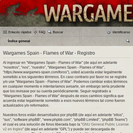
Enlaces rápidos
FAQ
Buscar
Identificarse
Índice general
us
Wargames Spain - Flames of War - Registro
car
Al ingresar en “Wargames Spain - Flames of War” (de aquí en adelante
“nosotros”, “nos”, “nuestro”, “Wargames Spain - Flames of War”,
“https://www.wargames-spain.com/foros”), usted acuerda estar legalmente
sometido a los siguientes términos. En caso contrario por favor no se registre
y/o use “Wargames Spain - Flames of War”. Podemos cambiar estos términos
en cualquier momento e intentaríamos avisarle, sin embargo sería prudente
que los revisase por su cuenta periódicamente. Seguir registrado a
“Wargames Spain - Flames of War” después de esos cambios significa que
acuerda estar legalmente sometido a esos nuevos términos tal como fueron
actualizados y/o reformados.
Nuestros foros están desarrollados por phpBB (de aquí en adelante “ellos”,
“sus”, “software phpBB”, “www.phpbb.com”, “phpBB Limited”, “phpBB Teams”)
el cual es una solución de foros liberada bajo la “
GNU General Public License
v2 en Ingles
” (de aquí en adelante “GPL”) y puede ser descargada de