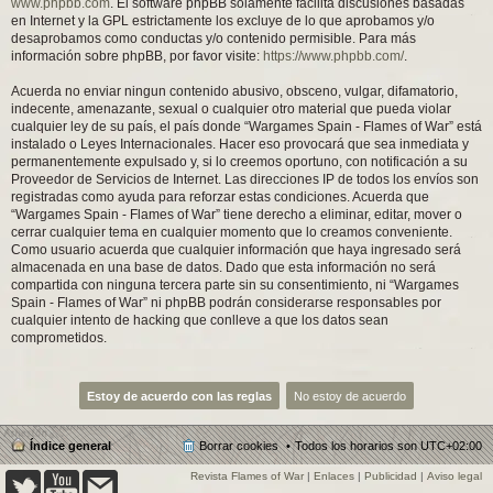
www.phpbb.com
. El software phpBB solamente facilita discusiones basadas
en Internet y la GPL estrictamente los excluye de lo que aprobamos y/o
desaprobamos como conductas y/o contenido permisible. Para más
información sobre phpBB, por favor visite:
https://www.phpbb.com/
.
Acuerda no enviar ningun contenido abusivo, obsceno, vulgar, difamatorio,
indecente, amenazante, sexual o cualquier otro material que pueda violar
cualquier ley de su país, el país donde “Wargames Spain - Flames of War” está
instalado o Leyes Internacionales. Hacer eso provocará que sea inmediata y
permanentemente expulsado y, si lo creemos oportuno, con notificación a su
Proveedor de Servicios de Internet. Las direcciones IP de todos los envíos son
registradas como ayuda para reforzar estas condiciones. Acuerda que
“Wargames Spain - Flames of War” tiene derecho a eliminar, editar, mover o
cerrar cualquier tema en cualquier momento que lo creamos conveniente.
Como usuario acuerda que cualquier información que haya ingresado será
almacenada en una base de datos. Dado que esta información no será
compartida con ninguna tercera parte sin su consentimiento, ni “Wargames
Spain - Flames of War” ni phpBB podrán considerarse responsables por
cualquier intento de hacking que conlleve a que los datos sean
comprometidos.
Índice general
Borrar cookies
Todos los horarios son
UTC+02:00
Revista Flames of War
|
Enlaces
|
Publicidad
|
Aviso legal