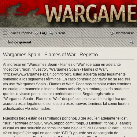
Enlaces rápidos
FAQ
Buscar
Identificarse
Índice general
us
Wargames Spain - Flames of War - Registro
car
Al ingresar en “Wargames Spain - Flames of War” (de aquí en adelante
“nosotros”, “nos”, “nuestro”, “Wargames Spain - Flames of War”,
“https://www.wargames-spain.com/foros”), usted acuerda estar legalmente
sometido a los siguientes términos. En caso contrario por favor no se registre
y/o use “Wargames Spain - Flames of War”. Podemos cambiar estos términos
en cualquier momento e intentaríamos avisarle, sin embargo sería prudente
que los revisase por su cuenta periódicamente. Seguir registrado a
“Wargames Spain - Flames of War” después de esos cambios significa que
acuerda estar legalmente sometido a esos nuevos términos tal como fueron
actualizados y/o reformados.
Nuestros foros están desarrollados por phpBB (de aquí en adelante “ellos”,
“sus”, “software phpBB”, “www.phpbb.com”, “phpBB Limited”, “phpBB Teams”)
el cual es una solución de foros liberada bajo la “
GNU General Public License
v2 en Ingles
” (de aquí en adelante “GPL”) y puede ser descargada de