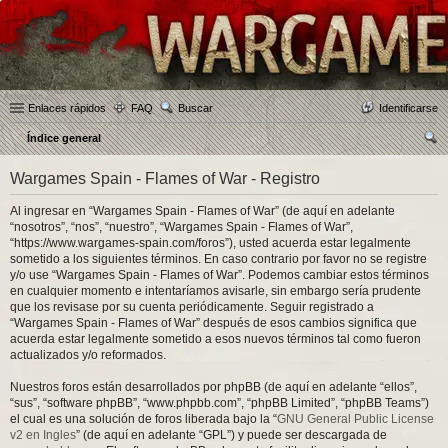
Enlaces rápidos
FAQ
Buscar
Identificarse
Índice general
us
Wargames Spain - Flames of War - Registro
car
Al ingresar en “Wargames Spain - Flames of War” (de aquí en adelante
“nosotros”, “nos”, “nuestro”, “Wargames Spain - Flames of War”,
“https://www.wargames-spain.com/foros”), usted acuerda estar legalmente
sometido a los siguientes términos. En caso contrario por favor no se registre
y/o use “Wargames Spain - Flames of War”. Podemos cambiar estos términos
en cualquier momento e intentaríamos avisarle, sin embargo sería prudente
que los revisase por su cuenta periódicamente. Seguir registrado a
“Wargames Spain - Flames of War” después de esos cambios significa que
acuerda estar legalmente sometido a esos nuevos términos tal como fueron
actualizados y/o reformados.
Nuestros foros están desarrollados por phpBB (de aquí en adelante “ellos”,
“sus”, “software phpBB”, “www.phpbb.com”, “phpBB Limited”, “phpBB Teams”)
el cual es una solución de foros liberada bajo la “
GNU General Public License
v2 en Ingles
” (de aquí en adelante “GPL”) y puede ser descargada de