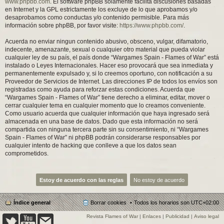
www.phpbb.com
. El software phpBB solamente facilita discusiones basadas
en Internet y la GPL estrictamente los excluye de lo que aprobamos y/o
desaprobamos como conductas y/o contenido permisible. Para más
información sobre phpBB, por favor visite:
https://www.phpbb.com/
.
Acuerda no enviar ningun contenido abusivo, obsceno, vulgar, difamatorio,
indecente, amenazante, sexual o cualquier otro material que pueda violar
cualquier ley de su país, el país donde “Wargames Spain - Flames of War” está
instalado o Leyes Internacionales. Hacer eso provocará que sea inmediata y
permanentemente expulsado y, si lo creemos oportuno, con notificación a su
Proveedor de Servicios de Internet. Las direcciones IP de todos los envíos son
registradas como ayuda para reforzar estas condiciones. Acuerda que
“Wargames Spain - Flames of War” tiene derecho a eliminar, editar, mover o
cerrar cualquier tema en cualquier momento que lo creamos conveniente.
Como usuario acuerda que cualquier información que haya ingresado será
almacenada en una base de datos. Dado que esta información no será
compartida con ninguna tercera parte sin su consentimiento, ni “Wargames
Spain - Flames of War” ni phpBB podrán considerarse responsables por
cualquier intento de hacking que conlleve a que los datos sean
comprometidos.
Índice general
Borrar cookies
Todos los horarios son
UTC+02:00
Revista Flames of War
|
Enlaces
|
Publicidad
|
Aviso legal