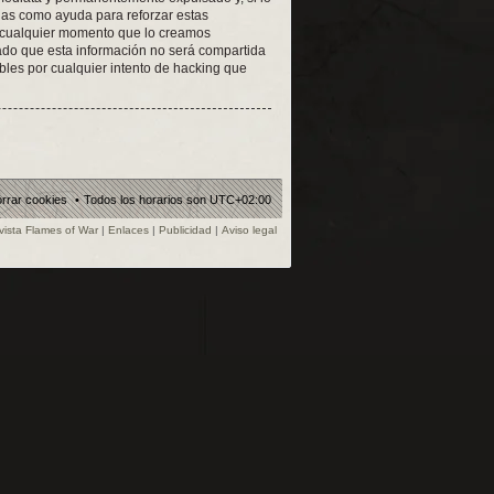
adas como ayuda para reforzar estas
n cualquier momento que lo creamos
do que esta información no será compartida
les por cualquier intento de hacking que
rrar cookies
Todos los horarios son
UTC+02:00
vista Flames of War
|
Enlaces
|
Publicidad
|
Aviso legal