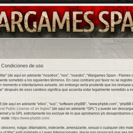
 Condiciones de uso
ar” (de aquí en adelante “nosotros”, “nos”, “nuestro”, “Wargames Spain - Flames 
mente sometido a los siguientes términos. En caso contrario por favor no se regist
 momento e intentaríamos avisarle, sin embargo sería prudente que los revisase 
r” después de esos cambios significa que acuerda estar legalmente sometido a e
 (de aquí en adelante “ellos”, “sus”, “software phpBB”, “www.phpbb.com”, “phpBB 
l Public License v2 en Ingles
” (de aquí en adelante “GPL”) y puede ser descarg
nternet y la GPL estrictamente los excluye de lo que aprobamos y/o desaprobamos 
visite:
https://www.phpbb.com/
.
obsceno, vulgar, difamatorio, indecente, amenazante, sexual o cualquier otro mate
s of War” está instalado o Leyes Internacionales. Hacer eso provocará que sea in