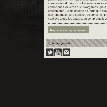
creemos oportuno, con notificación a su Prov
condiciones. Acuerda que “Wargames Spain - 
conveniente. Como usuario acuerda que cual
con ninguna tercera parte sin su consentimi
conlleve a que los datos sean comprometido
Regresa a la página anterior
Índice general