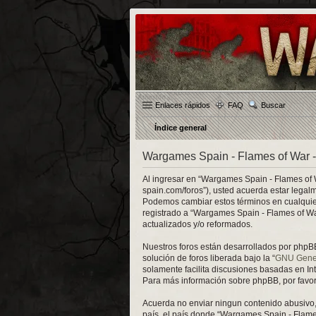
Enlaces rápidos
FAQ
Buscar
Índice general
Wargames Spain - Flames of War -
Al ingresar en “Wargames Spain - Flames of W
spain.com/foros”), usted acuerda estar legal
Podemos cambiar estos términos en cualquier
registrado a “Wargames Spain - Flames of Wa
actualizados y/o reformados.
Nuestros foros están desarrollados por phpBB
solución de foros liberada bajo la “
GNU Genera
solamente facilita discusiones basadas en I
Para más información sobre phpBB, por favor 
Acuerda no enviar ningun contenido abusivo, 
país, el país donde “Wargames Spain - Flame