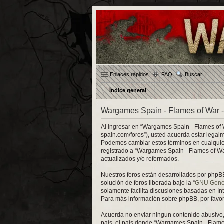
Enlaces rápidos
FAQ
Buscar
Índice general
Wargames Spain - Flames of War -
Al ingresar en “Wargames Spain - Flames of W
spain.com/foros”), usted acuerda estar legal
Podemos cambiar estos términos en cualquier
registrado a “Wargames Spain - Flames of Wa
actualizados y/o reformados.
Nuestros foros están desarrollados por phpBB
solución de foros liberada bajo la “
GNU Genera
solamente facilita discusiones basadas en I
Para más información sobre phpBB, por favor 
Acuerda no enviar ningun contenido abusivo, 
país, el país donde “Wargames Spain - Flame