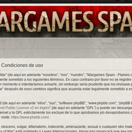
 Condiciones de uso
ar” (de aquí en adelante “nosotros”, “nos”, “nuestro”, “Wargames Spain - Flames 
mente sometido a los siguientes términos. En caso contrario por favor no se regist
 momento e intentaríamos avisarle, sin embargo sería prudente que los revisase 
r” después de esos cambios significa que acuerda estar legalmente sometido a e
 (de aquí en adelante “ellos”, “sus”, “software phpBB”, “www.phpbb.com”, “phpBB 
l Public License v2 en Ingles
” (de aquí en adelante “GPL”) y puede ser descarg
nternet y la GPL estrictamente los excluye de lo que aprobamos y/o desaprobamos 
visite:
https://www.phpbb.com/
.
obsceno, vulgar, difamatorio, indecente, amenazante, sexual o cualquier otro mate
s of War” está instalado o Leyes Internacionales. Hacer eso provocará que sea in