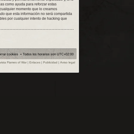
adas como ayuda para reforzar estas
n cualquier momento que lo creamos
do que esta información no será compartida
les por cualquier intento de hacking que
rrar cookies
Todos los horarios son
UTC+02:00
vista Flames of War
|
Enlaces
|
Publicidad
|
Aviso legal