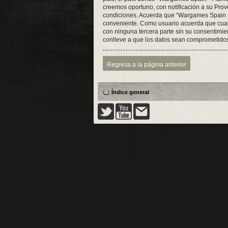
creemos oportuno, con notificación a su Prov
condiciones. Acuerda que “Wargames Spain - 
conveniente. Como usuario acuerda que cual
con ninguna tercera parte sin su consentimi
conlleve a que los datos sean comprometido
Regresa a la página anterior
Índice general