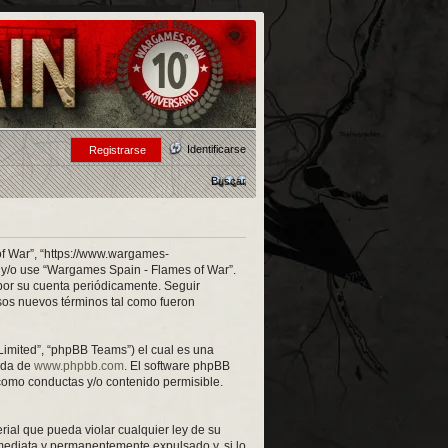
Identificarse
Registrarse
Buscar
of War”, “https://www.wargames-
re y/o use “Wargames Spain - Flames of War”.
por su cuenta periódicamente. Seguir
sos nuevos términos tal como fueron
Limited”, “phpBB Teams”) el cual es una
ada de
www.phpbb.com
. El software phpBB
como conductas y/o contenido permisible.
rial que pueda violar cualquier ley de su
mediata y permanentemente expulsado y, si lo