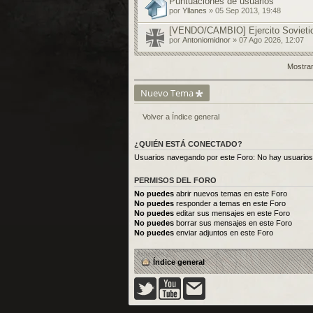
Puntuaciones de usuarios
por
Yllanes
» 05 Sep 2013, 19:48
[VENDO/CAMBIO] Ejercito Sovietic
por
Antoniomidnor
» 07 Ago 2026, 12:07
Mostrar
Nuevo Tema
Volver a Índice general
¿QUIÉN ESTÁ CONECTADO?
Usuarios navegando por este Foro: No hay usuarios r
PERMISOS DEL FORO
No puedes
abrir nuevos temas en este Foro
No puedes
responder a temas en este Foro
No puedes
editar sus mensajes en este Foro
No puedes
borrar sus mensajes en este Foro
No puedes
enviar adjuntos en este Foro
Índice general