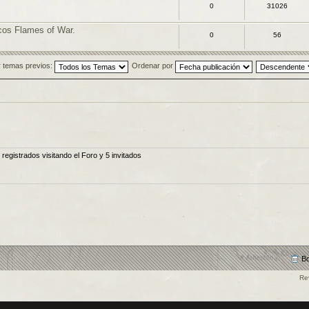
0
31026
os Flames of War.
0
56
 temas previos:
Ordenar por
egistrados visitando el Foro y 5 invitados
Bo
Re