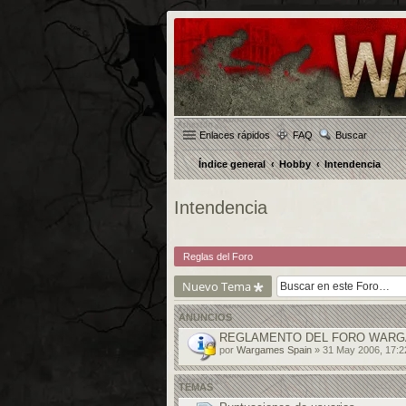
Enlaces rápidos
FAQ
Buscar
Índice general
Hobby
Intendencia
Intendencia
Reglas del Foro
Nuevo Tema
ANUNCIOS
REGLAMENTO DEL FORO WARG
por
Wargames Spain
» 31 May 2006, 17:2
TEMAS