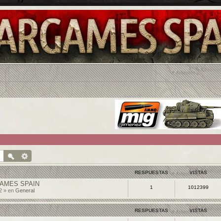
RESPUESTAS
VISTAS
AMES SPAIN
1
1012399
2 » en
General
RESPUESTAS
VISTAS