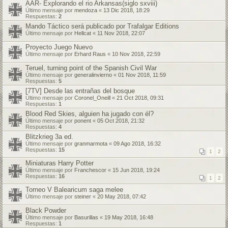
AAR- Explorando el rio Arkansas(siglo sxviii)
Último mensaje por
mendoza
«
13 Dic 2018, 18:29
Respuestas:
2
Mando Táctico será publicado por Trafalgar Editions
Último mensaje por
Hellcat
«
11 Nov 2018, 22:07
Proyecto Juego Nuevo
Último mensaje por
Erhard Raus
«
10 Nov 2018, 22:59
Teruel, turning point of the Spanish Civil War
Último mensaje por
generalinvierno
«
01 Nov 2018, 11:59
Respuestas:
5
[7TV] Desde las entrañas del bosque
Último mensaje por
Coronel_Oneill
«
21 Oct 2018, 09:31
Respuestas:
1
Blood Red Skies, alguien ha jugado con él?
Último mensaje por
ponent
«
05 Oct 2018, 21:32
Respuestas:
4
Blitzkrieg 3a ed.
Último mensaje por
granmarmota
«
09 Ago 2018, 16:32
Respuestas:
15
1
2
Miniaturas Harry Potter
Último mensaje por
Franchescor
«
15 Jun 2018, 19:24
Respuestas:
16
1
2
Torneo V Balearicum saga melee
Último mensaje por
steiner
«
20 May 2018, 07:42
Black Powder
Último mensaje por
Basurillas
«
19 May 2018, 16:48
Respuestas:
1