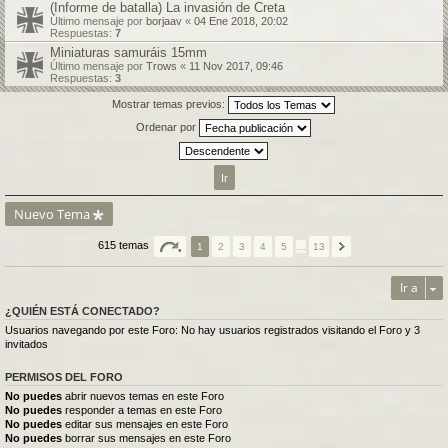
(Informe de batalla) La invasión de Creta
Último mensaje por
borjaav
«
04 Ene 2018, 20:02
Respuestas:
7
Miniaturas samuráis 15mm
Último mensaje por
Trows
«
11 Nov 2017, 09:46
Respuestas:
3
Mostrar temas previos:
Ordenar por
Nuevo Tema
615 temas
1
2
3
4
5
…
13
Ir a
¿QUIÉN ESTÁ CONECTADO?
Usuarios navegando por este Foro: No hay usuarios registrados visitando el Foro y 3
invitados
PERMISOS DEL FORO
No puedes
abrir nuevos temas en este Foro
No puedes
responder a temas en este Foro
No puedes
editar sus mensajes en este Foro
No puedes
borrar sus mensajes en este Foro