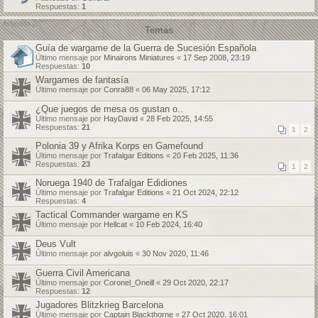
Respuestas:
1
Temas
Guía de wargame de la Guerra de Sucesión Española
Último mensaje por
Minairons Miniatures
«
17 Sep 2008, 23:19
Respuestas:
10
Wargames de fantasía
Último mensaje por
Conra88
«
06 May 2025, 17:12
¿Que juegos de mesa os gustan o..
Último mensaje por
HayDavid
«
28 Feb 2025, 14:55
Respuestas:
21
1
2
Polonia 39 y Afrika Korps en Gamefound
Último mensaje por
Trafalgar Editions
«
20 Feb 2025, 11:36
Respuestas:
23
1
2
Noruega 1940 de Trafalgar Edidiones
Último mensaje por
Trafalgar Editions
«
21 Oct 2024, 22:12
Respuestas:
4
Tactical Commander wargame en KS
Último mensaje por
Hellcat
«
10 Feb 2024, 16:40
Deus Vult
Último mensaje por
alvgoluis
«
30 Nov 2020, 11:46
Guerra Civil Americana
Último mensaje por
Coronel_Oneill
«
29 Oct 2020, 22:17
Respuestas:
12
Jugadores Blitzkrieg Barcelona
Último mensaje por
Captain Blackthorne
«
27 Oct 2020, 16:01