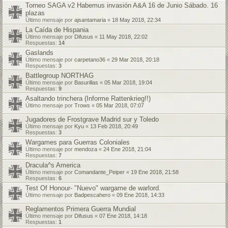
Torneo SAGA v2 Habemus invasión A&A 16 de Junio Sábado. 16
plazas
Último mensaje por
ajsantamaria
«
18 May 2018, 22:34
La Caída de Hispania
Último mensaje por
Difusus
«
11 May 2018, 22:02
Respuestas:
14
Gaslands
Último mensaje por
carpetano36
«
29 Mar 2018, 20:18
Respuestas:
3
Battlegroup NORTHAG
Último mensaje por
Basurillas
«
05 Mar 2018, 19:04
Respuestas:
9
Asaltando trinchera (Informe Rattenkrieg!!)
Último mensaje por
Trows
«
05 Mar 2018, 07:07
Jugadores de Frostgrave Madrid sur y Toledo
Último mensaje por
Kyu
«
13 Feb 2018, 20:49
Respuestas:
3
Wargames para Guerras Coloniales
Último mensaje por
mendoza
«
24 Ene 2018, 21:04
Respuestas:
7
Dracula^s America
Último mensaje por
Comandante_Peiper
«
19 Ene 2018, 21:58
Respuestas:
6
Test Of Honour- "Nuevo" wargame de warlord.
Último mensaje por
Badpescahero
«
09 Ene 2018, 14:33
Reglamentos Primera Guerra Mundial
Último mensaje por
Difusus
«
07 Ene 2018, 14:18
Respuestas:
1