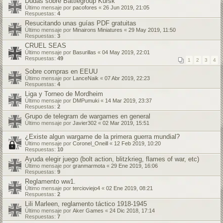
Dudas sobre Battlegroup Kursk
Último mensaje por
pacofores
«
26 Jun 2019, 21:05
Respuestas:
4
Resucitando unas guías PDF gratuitas
Último mensaje por
Minairons Miniatures
«
29 May 2019, 11:50
Respuestas:
3
CRUEL SEAS
Último mensaje por
Basurillas
«
04 May 2019, 22:01
Respuestas:
49
1
2
3
4
Sobre compras en EEUU
Último mensaje por
LanceNaik
«
07 Abr 2019, 22:23
Respuestas:
4
Liga y Torneo de Mordheim
Último mensaje por
DMPumuki
«
14 Mar 2019, 23:37
Respuestas:
2
Grupo de telegram de wargames en general
Último mensaje por
Javier302
«
02 Mar 2019, 15:51
¿Existe algun wargame de la primera guerra mundial?
Último mensaje por
Coronel_Oneill
«
12 Feb 2019, 10:20
Respuestas:
10
Ayuda elegir juego (bolt action, blitzkrieg, flames of war, etc)
Último mensaje por
granmarmota
«
29 Ene 2019, 16:06
Respuestas:
9
Reglamento ww1.
Último mensaje por
tercioviejo4
«
02 Ene 2019, 08:21
Respuestas:
2
Lili Marleen, reglamento táctico 1918-1945
Último mensaje por
Aker Games
«
24 Dic 2018, 17:14
Respuestas:
7