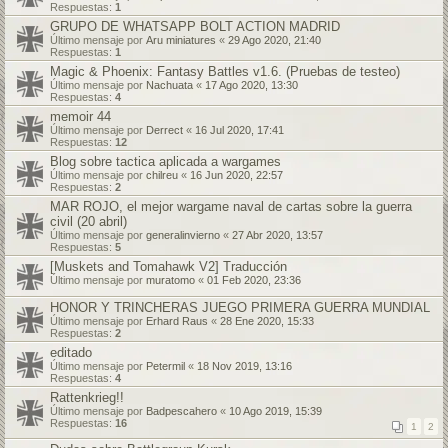
Respuestas:
1
GRUPO DE WHATSAPP BOLT ACTION MADRID
Último mensaje por
Aru miniatures
«
29 Ago 2020, 21:40
Respuestas:
1
Magic & Phoenix: Fantasy Battles v1.6. (Pruebas de testeo)
Último mensaje por
Nachuata
«
17 Ago 2020, 13:30
Respuestas:
4
memoir 44
Último mensaje por
Derrect
«
16 Jul 2020, 17:41
Respuestas:
12
Blog sobre tactica aplicada a wargames
Último mensaje por
chilreu
«
16 Jun 2020, 22:57
Respuestas:
2
MAR ROJO, el mejor wargame naval de cartas sobre la guerra
civil (20 abril)
Último mensaje por
generalinvierno
«
27 Abr 2020, 13:57
Respuestas:
5
[Muskets and Tomahawk V2] Traducción
Último mensaje por
muratomo
«
01 Feb 2020, 23:36
HONOR Y TRINCHERAS JUEGO PRIMERA GUERRA MUNDIAL
Último mensaje por
Erhard Raus
«
28 Ene 2020, 15:33
Respuestas:
2
editado
Último mensaje por
Petermil
«
18 Nov 2019, 13:16
Respuestas:
4
Rattenkrieg!!
Último mensaje por
Badpescahero
«
10 Ago 2019, 15:39
Respuestas:
16
1
2