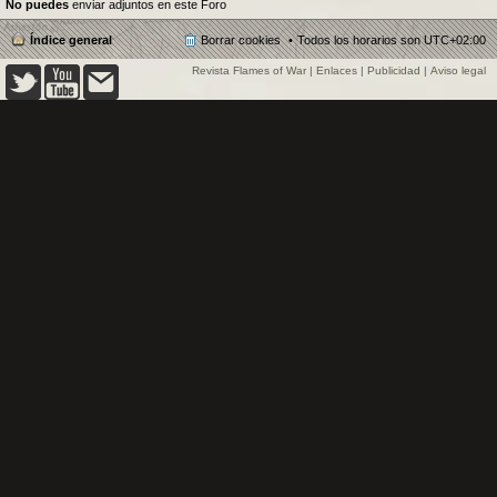
No puedes
enviar adjuntos en este Foro
Índice general
Borrar cookies
Todos los horarios son
UTC+02:00
Revista Flames of War
|
Enlaces
|
Publicidad
|
Aviso legal