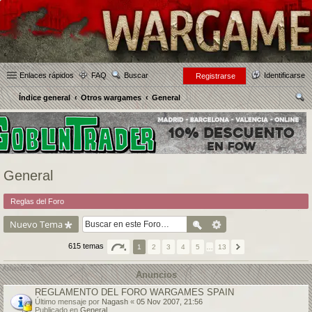
Enlaces rápidos
FAQ
Buscar
Identificarse
Registrarse
Índice general
Otros wargames
General
us
car
General
Reglas del Foro
Nuevo Tema
615 temas
1
2
3
4
5
…
13
Anuncios
REGLAMENTO DEL FORO WARGAMES SPAIN
Último mensaje por
Nagash
«
05 Nov 2007, 21:56
Publicado en
General