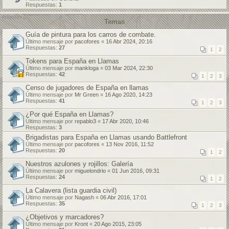
Respuestas:
1
Temas
Guía de pintura para los carros de combate.
Último mensaje por
pacofores
«
16 Abr 2024, 20:16
Respuestas:
27
1
2
Tokens para España en Llamas
Último mensaje por
mankloga
«
03 Mar 2024, 22:30
Respuestas:
42
1
2
3
Censo de jugadores de España en llamas
Último mensaje por
Mr Green
«
16 Ago 2020, 14:23
Respuestas:
41
1
2
3
¿Por qué España en Llamas?
Último mensaje por
repablo3
«
17 Abr 2020, 10:46
Respuestas:
3
Brigadistas para España en Llamas usando Battlefront
Último mensaje por
pacofores
«
13 Nov 2016, 11:52
Respuestas:
20
1
2
Nuestros azulones y rojillos: Galería
Último mensaje por
miguelondrio
«
01 Jun 2016, 09:31
Respuestas:
24
1
2
La Calavera (lista guardia civil)
Último mensaje por
Nagash
«
06 Abr 2016, 17:01
Respuestas:
35
1
2
3
¿Objetivos y marcadores?
Último mensaje por
Kront
«
20 Ago 2015, 23:05