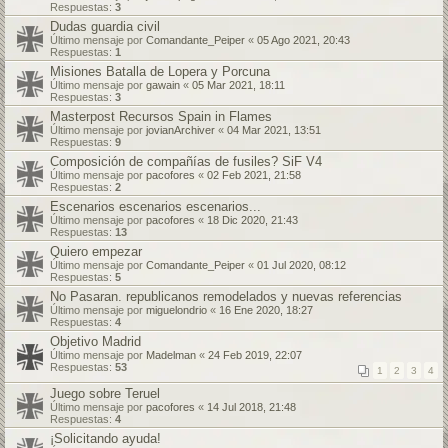
Respuestas:
3
Dudas guardia civil
Último mensaje por
Comandante_Peiper
«
05 Ago 2021, 20:43
Respuestas:
1
Misiones Batalla de Lopera y Porcuna
Último mensaje por
gawain
«
05 Mar 2021, 18:11
Respuestas:
3
Masterpost Recursos Spain in Flames
Último mensaje por
jovianArchiver
«
04 Mar 2021, 13:51
Respuestas:
9
Composición de compañías de fusiles? SiF V4
Último mensaje por
pacofores
«
02 Feb 2021, 21:58
Respuestas:
2
Escenarios escenarios escenarios...
Último mensaje por
pacofores
«
18 Dic 2020, 21:43
Respuestas:
13
Quiero empezar
Último mensaje por
Comandante_Peiper
«
01 Jul 2020, 08:12
Respuestas:
5
No Pasaran. republicanos remodelados y nuevas referencias
Último mensaje por
miguelondrio
«
16 Ene 2020, 18:27
Respuestas:
4
Objetivo Madrid
Último mensaje por
Madelman
«
24 Feb 2019, 22:07
Respuestas:
53
1
2
3
4
Juego sobre Teruel
Último mensaje por
pacofores
«
14 Jul 2018, 21:48
Respuestas:
4
¡Solicitando ayuda!