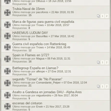
Último mensaje por
Difusus
«
18 Jun 2018, 13:56
Respuestas:
10
Trubia-Naval de 15mm
Último mensaje por
pacofores
«
22 Abr 2018, 01:55
Respuestas:
15
1
2
Marca de figuras para guerra civil española
Último mensaje por
Trows
«
10 Abr 2018, 19:57
Respuestas:
8
HABEMUS LUDUM DAY
Último mensaje por
Basurillas
«
27 Mar 2018, 16:42
Respuestas:
5
Guerra civil española con Rattenkrieg
Último mensaje por
Trows
«
14 Mar 2018, 06:49
Respuestas:
12
Spain in Flames en 1/72?
Último mensaje por
Magua
«
06 Feb 2018, 11:31
Respuestas:
16
1
2
Battlegroup España en Llamas?
Último mensaje por
alfespe
«
27 Ene 2018, 12:31
Respuestas:
14
segundo "Tiznao" de "No Pasaran"
Último mensaje por
Comandante_Peiper
«
07 Ene 2018, 12:04
Respuestas:
21
1
2
Asalto a Gandesa en jornadas DAU - Alpha Ares
Último mensaje por
miguelondrio
«
28 Nov 2017, 00:04
Respuestas:
9
escenas del cinturon
Último mensaje por
Erwin
«
21 Nov 2017, 23:28
Respuestas:
5