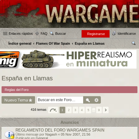
Enlaces rápidos
FAQ
Buscar
Identificarse
Registrarse
Índice general
Flames Of War Spain
España en Llamas
us
car
España en Llamas
Reglas del Foro
Nuevo Tema
416 temas
1
2
3
4
5
…
9
Anuncios
REGLAMENTO DEL FORO WARGAMES SPAIN
Último mensaje por
Nagash
«
05 Nov 2007, 21:56
Publicado en
General