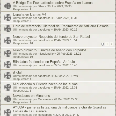
A Bridge Too Fow: artículos sobre España en Llamas
Último mensaje por
Silius
«
30 Jun 2023, 20:35
Respuestas:
2
España en Llamas V4
Último mensaje por
pacofores
«
07 Jun 2023, 11:31
Respuestas:
6
Libro de referencia: Historial del Regimiento de Artillería Pesada
Último mensaje por
pacofores
«
19 Abr 2023, 00:19
Nuevo proyecto: Requetés del tercio de San Rafael
Último mensaje por
pacofores
«
12 Abr 2023, 13:54
Respuestas:
16
1
2
Nuevo proyecto: Guardia de Asalto con Torpedos
Último mensaje por
miguelondrio
«
05 Feb 2023, 13:21
Respuestas:
10
Blindados fabricados en España: Artículo
Último mensaje por
pacofores
«
05 Dic 2022, 16:40
¡Hola!
Último mensaje por
pacofores
«
05 Sep 2022, 12:49
Respuestas:
4
Miguelondrio & Friends hacen de las suyas...
Último mensaje por
pacofores
«
15 Abr 2022, 13:31
Respuestas:
6
Novedades en Minairons
Último mensaje por
Madelman
«
28 Mar 2022, 22:30
Respuestas:
1
AYUDA - primeras listas: una de milicianos y otra de Guardias
Civiles de La Calavera
Último mensaje por
joshuapago
«
22 Oct 2021, 14:47