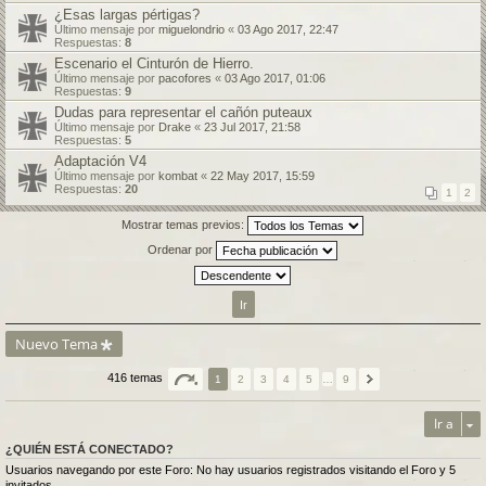
¿Esas largas pértigas?
Último mensaje por
miguelondrio
«
03 Ago 2017, 22:47
Respuestas:
8
Escenario el Cinturón de Hierro.
Último mensaje por
pacofores
«
03 Ago 2017, 01:06
Respuestas:
9
Dudas para representar el cañón puteaux
Último mensaje por
Drake
«
23 Jul 2017, 21:58
Respuestas:
5
Adaptación V4
Último mensaje por
kombat
«
22 May 2017, 15:59
Respuestas:
20
1
2
Mostrar temas previos:
Ordenar por
Nuevo Tema
416 temas
1
2
3
4
5
…
9
Ir a
¿QUIÉN ESTÁ CONECTADO?
Usuarios navegando por este Foro: No hay usuarios registrados visitando el Foro y 5
invitados