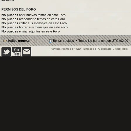
PERMISOS DEL FORO
No puedes
abrir nuevos temas en este Foro
No puedes
responder a temas en este Foro
No puedes
editar sus mensajes en este Foro
No puedes
borrar sus mensajes en este Foro
No puedes
enviar adjuntos en este Foro
Índice general
Borrar cookies
Todos los horarios son
UTC+02:00
Revista Flames of War
|
Enlaces
|
Publicidad
|
Aviso legal