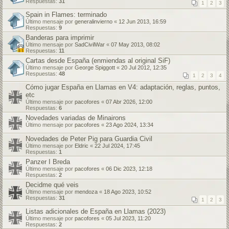
Respuestas:
31
1
2
3
Spain in Flames: terminado
Último mensaje por
generalinvierno
«
12 Jun 2013, 16:59
Respuestas:
9
Banderas para imprimir
Último mensaje por
SadCivilWar
«
07 May 2013, 08:02
Respuestas:
11
Cartas desde España (enmiendas al original SiF)
Último mensaje por
George Spiggott
«
20 Jul 2012, 12:35
Respuestas:
48
1
2
3
4
Cómo jugar España en Llamas en V4: adaptación, reglas, puntos,
etc
Último mensaje por
pacofores
«
07 Abr 2026, 12:00
Respuestas:
6
Novedades variadas de Minairons
Último mensaje por
pacofores
«
23 Ago 2024, 13:34
Novedades de Peter Pig para Guardia Civil
Último mensaje por
Eldric
«
22 Jul 2024, 17:45
Respuestas:
1
Panzer I Breda
Último mensaje por
pacofores
«
06 Dic 2023, 12:18
Respuestas:
2
Decidme qué veis
Último mensaje por
mendoza
«
18 Ago 2023, 10:52
Respuestas:
31
1
2
3
Listas adicionales de España en Llamas (2023)
Último mensaje por
pacofores
«
05 Jul 2023, 11:20
Respuestas:
2