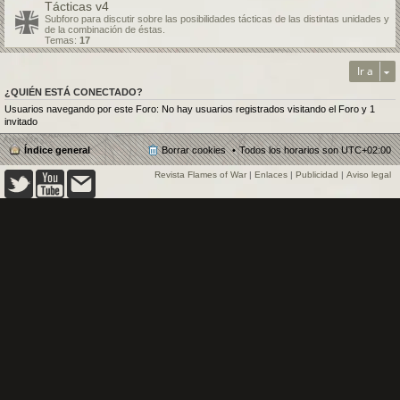
Tácticas v4
Subforo para discutir sobre las posibilidades tácticas de las distintas unidades y
de la combinación de éstas.
Temas:
17
Ir a
¿QUIÉN ESTÁ CONECTADO?
Usuarios navegando por este Foro: No hay usuarios registrados visitando el Foro y 1
invitado
Índice general
Borrar cookies
Todos los horarios son
UTC+02:00
Revista Flames of War
|
Enlaces
|
Publicidad
|
Aviso legal