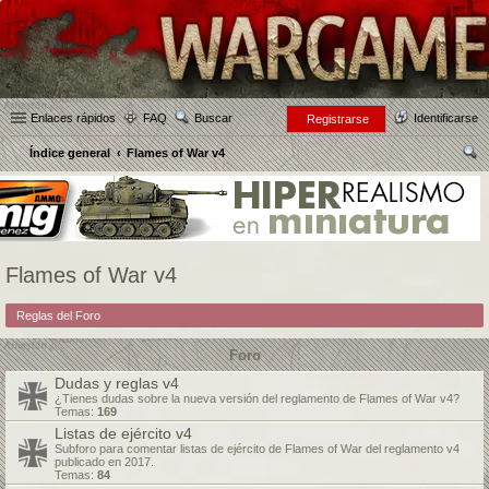
Enlaces rápidos
FAQ
Buscar
Identificarse
Registrarse
Índice general
Flames of War v4
us
car
Flames of War v4
Reglas del Foro
Foro
Dudas y reglas v4
¿Tienes dudas sobre la nueva versión del reglamento de Flames of War v4?
Temas:
169
Listas de ejército v4
Subforo para comentar listas de ejército de Flames of War del reglamento v4
publicado en 2017.
Temas:
84