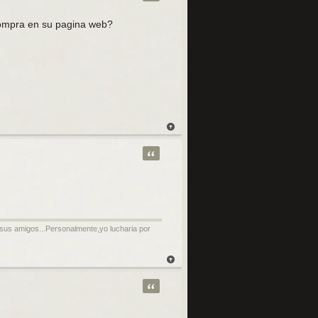
compra en su pagina web?
Citar
y sus amigos...Personalmente,yo lucharia por
Citar