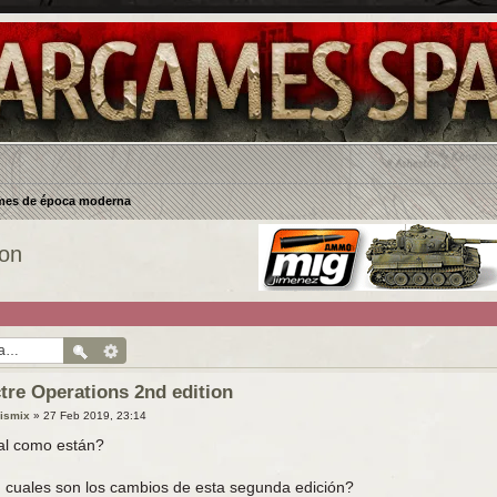
es de época moderna
ion
tre Operations 2nd edition
uismix
»
27 Feb 2019, 23:14
al como están?
 cuales son los cambios de esta segunda edición?