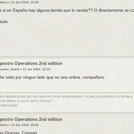
hilreu
»
12 Jun 2020, 13:28
s si en España hay alguna tienda que lo venda?? O directamente se 
ludo
pectre Operations 2nd edition
oronel_Oneill
»
12 Jun 2020, 15:19
 he visto por ningun lado que no sea online, compañero.
bre deberia luchar por una serie de cosas fundamentales: su pais,sus principios,su familia 
a de billetes y mucho porno frances."
 Blackadder
pectre Operations 2nd edition
hilreu
»
14 Jun 2020, 19:43
s Gracias, Coronel.