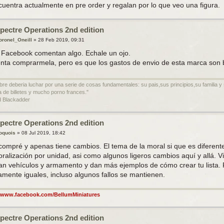
cuentra actualmente en pre order y regalan por lo que veo una figura.
pectre Operations 2nd edition
oronel_Oneill
»
28 Feb 2019, 09:31
 Facebook comentan algo. Echale un ojo.
enta comprarmela, pero es que los gastos de envio de esta marca son 
bre deberia luchar por una serie de cosas fundamentales: su pais,sus principios,su familia 
a de billetes y mucho porno frances."
 Blackadder
pectre Operations 2nd edition
roquois
»
08 Jul 2019, 18:42
 compré y apenas tiene cambios. El tema de la moral si que es diferente
ralización por unidad, asi como algunos ligeros cambios aquí y allá. 
an vehículos y armamento y dan más ejemplos de cómo crear tu lista. P
amente iguales, incluso algunos fallos se mantienen.
//www.facebook.com/BellumMiniatures
pectre Operations 2nd edition