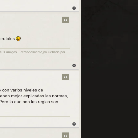
Citar
brutales
y sus amigos...Personalmente,yo lucharia por
Citar
 con varios niveles de
Vienen mejor explicadas las normas,
ero lo que son las reglas son
Citar