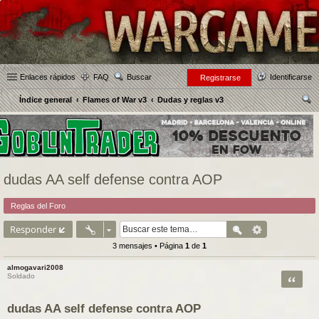
Enlaces rápidos
FAQ
Buscar
Identificarse
Registrarse
Índice general
Flames of War v3
Dudas y reglas v3
us
car
dudas AA self defense contra AOP
Reglas del Foro
Responder
3 mensajes • Página
1
de
1
almogavari2008
Citar
Soldado
dudas AA self defense contra AOP