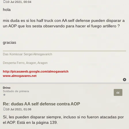
10 Jul 2021, 00:04
M
e
hola
n
s
a
mis duda es si los half truck con AA self defense pueden disparar a
j
un AOP que los sesta observando para hacer el fuego artillero ?
e
gracias
Das Komissar Sergei Almogavarich
Desperta Ferro, Aragon, Aragon
http://picasaweb.google.com/almogavarich
www.almogavares.net
Drino
Citar
Soldado de primera
Re: dudas AA self defense contra AOP
10 Jul 2021, 01:06
M
e
Sí, les pueden disparar siempre, incluso si no fueron atacadas por
n
el AOP. Está en la página 139.
s
a