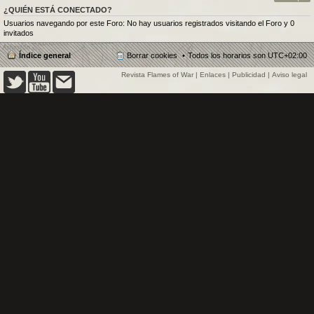
¿QUIÉN ESTÁ CONECTADO?
Usuarios navegando por este Foro: No hay usuarios registrados visitando el Foro y 0
invitados
Índice general
Borrar cookies
Todos los horarios son
UTC+02:00
Revista Flames of War
|
Enlaces
|
Publicidad
|
Aviso legal