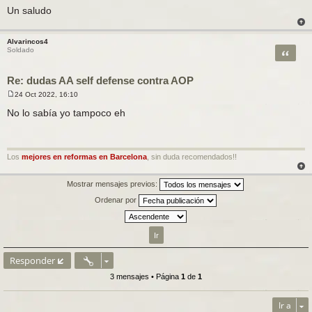
j
Un saludo
e
Alvarincos4
Citar
Soldado
Re: dudas AA self defense contra AOP
24 Oct 2022, 16:10
M
e
No lo sabía yo tampoco eh
n
s
a
j
e
Los
mejores en reformas en Barcelona
, sin duda recomendados!!
Mostrar mensajes previos:
Ordenar por
Responder
3 mensajes • Página
1
de
1
Ir a