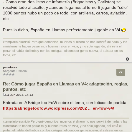
- Como eran dos listas de infantería (Brigadistas y Carlistas) se
resolvió todo al asalto, y aunque llegamos al turno 6 jugando "sólo"
1000 puntos hubo un poco de todo, con artillería, carros, aviación,
etc.
Pues lo dicho, España en Llamas perfectamente jugable en V4
xtemplario escribió:Pero qué demonios, muertos el dinero no nos servirá de nada, y las
miniaturas te hacen pasar muy buenos ratos en vida, y no solo jugando, ahí está el
pintar, el hablar del hobby con los colegas, el conocer gente nueva, el salsear en los
foros, etc.
pacofores
Citar
Sargento Primero
Re: Cómo jugar España en Llamas en V4: adaptación, reglas,
puntos, etc
11 Jun 2023, 14:13
M
e
Entrada en A Bridge too FoW sobre el tema, con foticos de partida:
n
https://abridgetoofow.wordpress.com/202 ... en-fow-v4/
s
a
j
e
xtemplario escribió:Pero qué demonios, muertos el dinero no nos servirá de nada, y las
miniaturas te hacen pasar muy buenos ratos en vida, y no solo jugando, ahí está el
pintar, el hablar del hobby con los colegas, el conocer gente nueva, el salsear en los