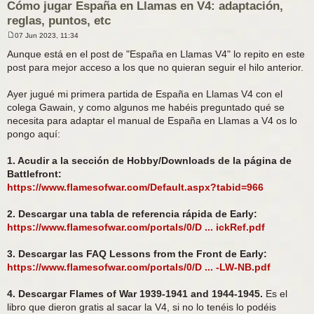
Cómo jugar España en Llamas en V4: adaptación,
reglas, puntos, etc
07 Jun 2023, 11:34
M
e
Aunque está en el post de "España en Llamas V4" lo repito en este
n
post para mejor acceso a los que no quieran seguir el hilo anterior.
s
a
j
Ayer jugué mi primera partida de España en Llamas V4 con el
e
colega Gawain, y como algunos me habéis preguntado qué se
necesita para adaptar el manual de España en Llamas a V4 os lo
pongo aquí:
1. Acudir a la sección de Hobby/Downloads de la página de
Battlefront:
https://www.flamesofwar.com/Default.aspx?tabid=966
2. Descargar una tabla de referencia rápida de Early:
https://www.flamesofwar.com/portals/0/D ... ickRef.pdf
3. Descargar las FAQ Lessons from the Front de Early:
https://www.flamesofwar.com/portals/0/D ... -LW-NB.pdf
4. Descargar Flames of War 1939-1941 and 1944-1945.
Es el
libro que dieron gratis al sacar la V4, si no lo tenéis lo podéis