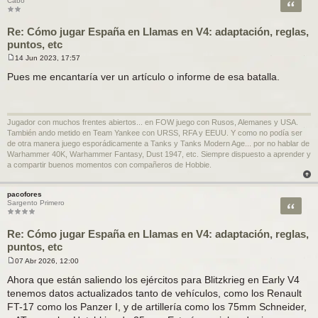
Citar
Cabo
Re: Cómo jugar España en Llamas en V4: adaptación, reglas,
puntos, etc
14 Jun 2023, 17:57
M
e
Pues me encantaría ver un artículo o informe de esa batalla.
n
s
a
j
e
Jugador con muchos frentes abiertos... en FOW juego con Rusos, Alemanes y USA.
También ando metido en Team Yankee con URSS, RFA y EEUU. Y como no podía ser
de otra manera juego esporádicamente a Tanks y Tanks Modern Age... por no hablar de
Warhammer 40K, Warhammer Fantasy, Dust 1947, etc. Siempre dispuesto a aprender y
a compartir buenos momentos con compañeros de Hobbie.
pacofores
Citar
Sargento Primero
Re: Cómo jugar España en Llamas en V4: adaptación, reglas,
puntos, etc
07 Abr 2026, 12:00
M
e
Ahora que están saliendo los ejércitos para Blitzkrieg en Early V4
n
tenemos datos actualizados tanto de vehículos, como los Renault
s
a
FT-17 como los Panzer I, y de artillería como los 75mm Schneider,
j