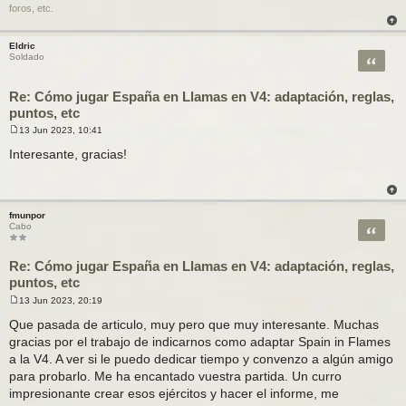
foros, etc.
Eldric
Citar
Soldado
Re: Cómo jugar España en Llamas en V4: adaptación, reglas,
puntos, etc
13 Jun 2023, 10:41
M
e
Interesante, gracias!
n
s
a
j
e
fmunpor
Citar
Cabo
Re: Cómo jugar España en Llamas en V4: adaptación, reglas,
puntos, etc
13 Jun 2023, 20:19
M
e
Que pasada de articulo, muy pero que muy interesante. Muchas
n
gracias por el trabajo de indicarnos como adaptar Spain in Flames
s
a
a la V4. A ver si le puedo dedicar tiempo y convenzo a algún amigo
j
para probarlo. Me ha encantado vuestra partida. Un curro
e
impresionante crear esos ejércitos y hacer el informe, me