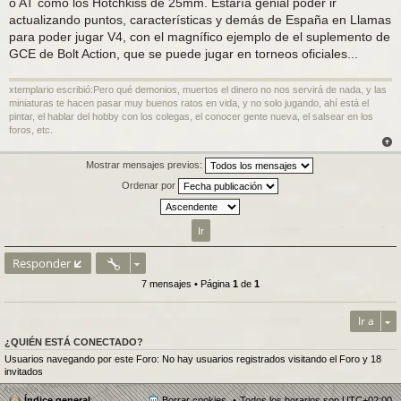
o AT como los Hotchkiss de 25mm. Estaría genial poder ir
e
actualizando puntos, características y demás de España en Llamas
para poder jugar V4, con el magnífico ejemplo de el suplemento de
GCE de Bolt Action, que se puede jugar en torneos oficiales...
xtemplario escribió:Pero qué demonios, muertos el dinero no nos servirá de nada, y las
miniaturas te hacen pasar muy buenos ratos en vida, y no solo jugando, ahí está el
pintar, el hablar del hobby con los colegas, el conocer gente nueva, el salsear en los
foros, etc.
Mostrar mensajes previos:
Ordenar por
Responder
7 mensajes • Página
1
de
1
Ir a
¿QUIÉN ESTÁ CONECTADO?
Usuarios navegando por este Foro: No hay usuarios registrados visitando el Foro y 18
invitados
Índice general
Borrar cookies
Todos los horarios son
UTC+02:00