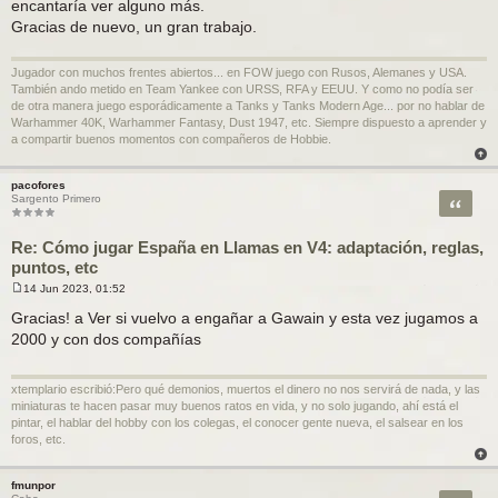
encantaría ver alguno más.
Gracias de nuevo, un gran trabajo.
Jugador con muchos frentes abiertos... en FOW juego con Rusos, Alemanes y USA.
También ando metido en Team Yankee con URSS, RFA y EEUU. Y como no podía ser
de otra manera juego esporádicamente a Tanks y Tanks Modern Age... por no hablar de
Warhammer 40K, Warhammer Fantasy, Dust 1947, etc. Siempre dispuesto a aprender y
a compartir buenos momentos con compañeros de Hobbie.
pacofores
Citar
Sargento Primero
Re: Cómo jugar España en Llamas en V4: adaptación, reglas,
puntos, etc
14 Jun 2023, 01:52
M
e
Gracias! a Ver si vuelvo a engañar a Gawain y esta vez jugamos a
n
2000 y con dos compañías
s
a
j
e
xtemplario escribió:Pero qué demonios, muertos el dinero no nos servirá de nada, y las
miniaturas te hacen pasar muy buenos ratos en vida, y no solo jugando, ahí está el
pintar, el hablar del hobby con los colegas, el conocer gente nueva, el salsear en los
foros, etc.
fmunpor