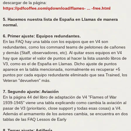
descargar de la página:
https://pdfcoffee.com/qdownload/flames- ... -free.html
5. Hacemos nuestra lista de España en Llamas de manera
normal.
6. Primer ajuste: Equipos redundantes.
En las FAQ hay una tabla con los equipos que en V4 son
redundantes, como los command teams de pelotones de cañones
y demás (Staff, observadores, etc). Al quitar esos equipos en V4
hay que ajustar el valor de puntos al hacer la lista usando libros de
V3, como es el de España en Llamas. Dicho ajuste de puntos
aparece en la tabla mencionada, normalmente es recuperar +5
puntos por cada equipo redundante eliminado que sea Trained, los
Veteran "devuelven" más.
7. Segundo ajuste: Aviación
En la página 44 del libro de adaptación de V4 "Flames of War
1939-1945" viene una tabla explicando como cambia la aviación al
pasar de V3 (prioritario, close support y todas esas cosas) a V4.
Además el armamento de los aviones cambia, se encuentra en dos
tablas de las FAQ Lessos de Early
8. Tercer ajuste: Artillería