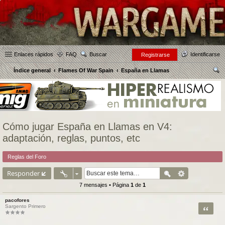
Enlaces rápidos
FAQ
Buscar
Identificarse
Registrarse
Índice general
Flames Of War Spain
España en Llamas
us
car
Cómo jugar España en Llamas en V4:
adaptación, reglas, puntos, etc
Reglas del Foro
Responder
7 mensajes • Página
1
de
1
pacofores
Citar
Sargento Primero