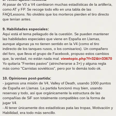
Al pasar de V3 a V4 cambiaron muchas estadísticas de la artillería,
como AT y FP. Se recoge todo ello en una tabla de las
FAQ/Lessons. No olvidéis que los morteros pierden el tiro directo
que tenían antes.
9. Habilidades especiales:
Aquí está el tema peliagudo de la cuestión. Se pueden mantener
las habilidades especiales que viene en España en Llamas,
aunque algunas ya no tienen sentido en la V4 (como el tiro
indirecto de los tanques rusos, o los comisarios). Un compañero
del foro, que lleva el grupo de Facebook, propuso estos cambios
que, la verdad, no están nada mal.
viewtopic.php?f=32&t=33670
Yo quitaría "Frentes pasivo" (atrincherarse a 3+) y alguna regla
más como "Carristas soviéticos", pero por lo demás todo ok.
10. Opiniones post-partida:
- jugamos una misión de V4, Valley of Death, usando 1000 puntos
de España en Llamas. La partida funcionó muy bien, usando
reservas y todo, así que orgánicamente la estructura de las
compañías de SiF son totalmente compatibles con la forma de
jugar V4.
- Al tener únicamente dos estadísticas pata las tropas, Motivación y
Habilidad, era todo más sencillo.