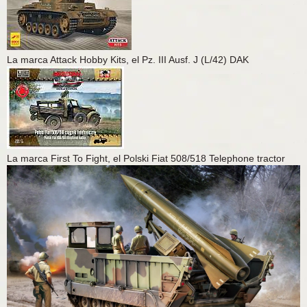
La marca Attack Hobby Kits, el Pz. III Ausf. J (L/42) DAK
La marca First To Fight, el Polski Fiat 508/518 Telephone tractor