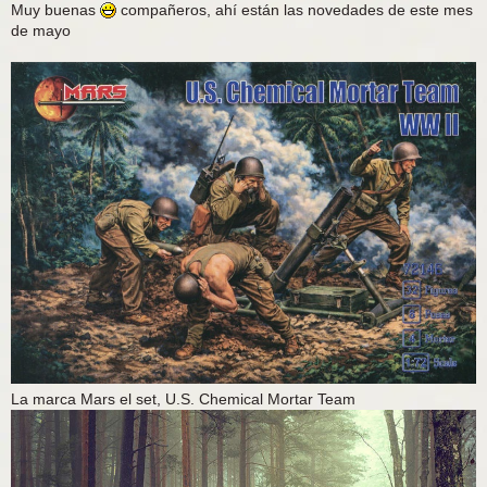
e
Muy buenas
compañeros, ahí están las novedades de este mes
n
de mayo
s
a
j
e
La marca Mars el set, U.S. Chemical Mortar Team