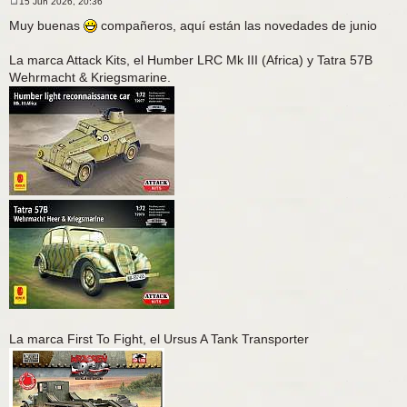
15 Jun 2026, 20:36
M
e
Muy buenas
compañeros, aquí están las novedades de junio
n
s
a
La marca Attack Kits, el Humber LRC Mk III (Africa) y Tatra 57B
j
Wehrmacht & Kriegsmarine.
e
La marca First To Fight, el Ursus A Tank Transporter