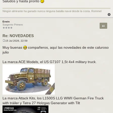
Saludos y hasta pronto
Ningún almirante ha ganado nunca ninguna batalla naval desde la costa. Rommel
Erwin
Citar
Sargento Primero
Re: NOVEDADES
15 Jul 2026, 22:59
M
e
Muy buenas
compañeros, aquí las novedades de este caluroso
n
julio
s
a
j
La marca ACE Models, el US G7107 1,5t 4x4 military truck.
e
La marca Attack Kits, los L1500S LLG WWII German Fire Truck
with tráiler y Tatra 27 Holzgas Generator with Tilt