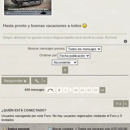
Hasta pronto y buenas vacaciones a todos
Ningún almirante ha ganado nunca ninguna batalla naval desde la costa. Rommel
Mostrar mensajes previos:
Ordenar por
Responder
649 mensajes
1
…
40
41
42
43
44
Ir a
¿QUIÉN ESTÁ CONECTADO?
Usuarios navegando por este Foro: No hay usuarios registrados visitando el Foro y 5
invitados
Índice general
Borrar cookies
Todos los horarios son
UTC+02:00