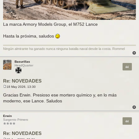
La marca Armory Models Group, el M752 Lance
Hasta la próxima, saludos
Ningún almirante ha ganado nunca ninguna batalla naval desde la costa. Rommel
Basurillas
Citar
HeadQuarter
Re: NOVEDADES
18 May 2026, 13:30
M
e
Gracias Erwin. Presioso ese mortero químico y, en lo más
n
moderno, ese Lance. Saludos
s
a
j
e
Erwin
Citar
Sargento Primero
Re: NOVEDADES